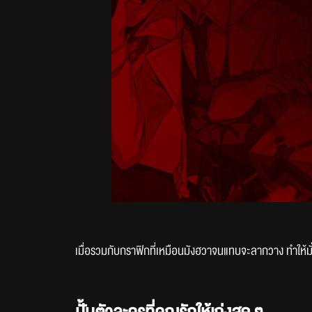
เมื่อรวมกับกราฟิกที่เหมือนมังฮวาจนแทบจะลากวาง ทำให้มั่น