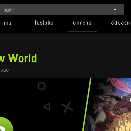
ค้นหา
โปรโมชัน
บทความ
อีสปอร์ต
เกม
ew World
R AGO