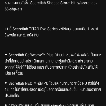
ช่องทางการสั่งซื้อ Secretlab Shopee Store: bit.ly/secretlab-
88-shp-ais 
เก้าอี้ Secretlab TITAN Evo Series จะมีวัสดุสองแบบคือ 1. ซอฟ
วีฟพลัส และ 2. หนัง PU 
⦁	Secretlab Softweave™ Plus (อ่านว่า ซอฟ-วีฟ-พลัส) เป็นเบาะ
ผ้าที่ถักทออย่างปราณีตและทนทานกว่ารุ่นเก่าถึง 3.5 เท่า ระบาย
อากาศได้ดีทำให้ไม่ร้อน เหมาะกับอากาศประเทศไทยสำหรับใครที่ไม่ได้
เปิดแอร์ทั้งวัน 
⦁	Secretlab NEO™ หนัง PU ไฮบริด ทนทานกว่าหนัง PU ทั่วไปถึง 
12 เท่า ไม่ทำให้หนังลอกแม้อยู่ในอากาศร้อนและอับชื้น เหมาะกับอากาศ
ประเทศไทย
⦁	วัสดุทั้งสองแบบจะมาในรูปแบบ signature ของแบรนด์และลาย 