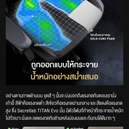
อย่างตามภาพด้านบน จุดสี ๆ นั้นจะบ่งบอกถึงแรงกดทับตอนเรานั่ง
เก้าอี้ สีฟ้าคือแรงกดต่ำ สีเขียวคือแรงกดปานกลาง และสีแดงคือแรงกด
สูง ซึ่ง Secretlab TITAN Evo นั้น มีตัวโฟมที่ทำหน้าที่กระจายน้ำหนัก
ไปทั่วเบาะนั่งและลดแรงกดทับด้านหลังน่องบนและก้นกบได้ดีมาก ๆ