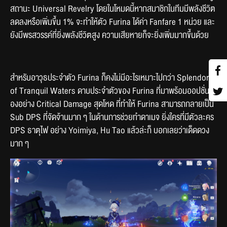
สถานะ Universal Revelry โดยในโหมดนี้หากสมาชิกในทีมมีพลังชีวิต
ลดลงหรือเพิ่มขึ้น 1% จะทำให้ตัว Furina ได้ค่า Fanfare 1 หน่วย และ
ยังมีพรสวรรค์ที่ยิ่งพลังชีวิตสูง ความเสียหายก็จะยิ่งเพิ่มมากขึ้นด้วย
สำหรับอาวุธประจำตัว Furina ก็คงไม่มีอะไรเหมาะไปกว่า Splendor 
of Tranquil Waters ดาบประจำตัวของ Furina ที่มาพร้อมออปชั่นร
องอย่าง Critical Damage สุดโหด ที่ทำให้ Furina สามารถกลายเป็น 
Sub DPS ที่จัดจ้านมาก ๆ ในด้านการช่วยทำดาเมจ ยิ่งใครที่มีตัวละคร 
DPS ธาตุไฟ อย่าง Yoimiya, Hu Tao แล้วล่ะก็ บอกเลยว่าเด็ดดวง
มาก ๆ