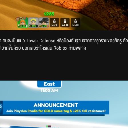
วเกมจะเป็นแนว Tower Defense หรือป้องกันฐานจากการรุกรานของศัตรู ตัวละคร
ดที่ยากขึ้นด้วย บอกเลยว่าใครเล่น Roblox ห้ามพลาด