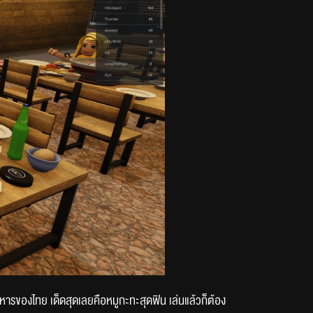
หารของไทย เด็ดสุดเลยคือหมูกะทะสุดฟิน เล่นแล้วก็ต้อง