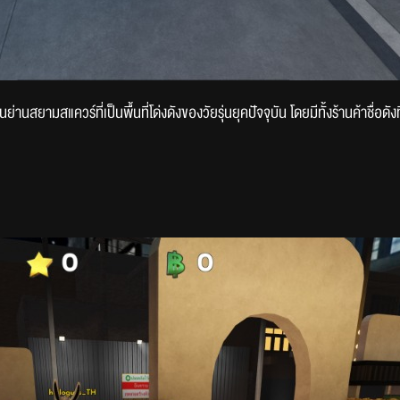
นสยามสแควร์ที่เป็นพื้นที่โด่งดังของวัยรุ่นยุคปัจจุบัน โดยมีทั้งร้านค้าชื่อดังที