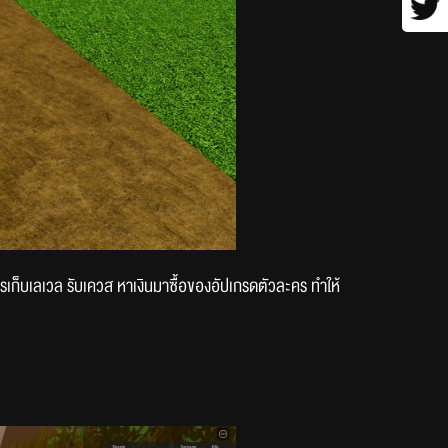
รเก็บเลเวล รับเควส หาเงินมาซื้อของอัปเกรดตัวละคร ทำให้