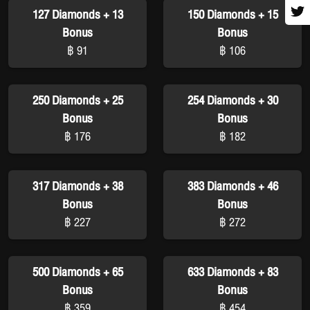
127 Diamonds + 13
150 Diamonds + 15
Bonus
Bonus
฿ 91
฿ 106
250 Diamonds + 25
254 Diamonds + 30
Bonus
Bonus
฿ 176
฿ 182
317 Diamonds + 38
383 Diamonds + 46
Bonus
Bonus
฿ 227
฿ 272
500 Diamonds + 65
633 Diamonds + 83
Bonus
Bonus
฿ 359
฿ 454