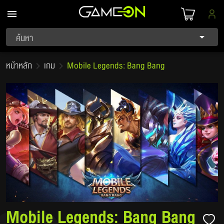
ค้นหา
หน้าหลัก
เกม
Mobile Legends: Bang Bang
Mobile Legends: Bang Bang