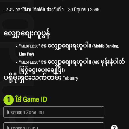
- ระยะเวลาใช้งานโค้ดได้ในช่วงวันที่ 1 - 30 มิถุนายน 2569
လျှော့စျေးကူပွန်
“
ML8FEB26
” 8% လျှော့စျေးရယူပါ။ (Mobile Banking
,
Line Pay)
“
ML5FEB26
” 5% လျှော့စျေးရယူပါ။ (AIS ဖုန်းနံပါတ်
ဖြင့်ငွေးပေးချေပြီး)
ပရိုမိုးရှင်းသက်တမ်း 
Fabuary
1
ใส่ Game ID
โปรดกรอก Zone เกม
โปรดกรอก ID เกม​