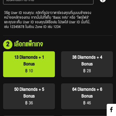
วิธีดู User ID ของคุณ: คลิกที่รูปอาวาตาร์ของคุณที่มุมบนซ้ายของ
หน้าจอหลักของเกม จากนั้นไปที่แท็บ "Basic Info" หรือ "โพรไฟล์"
และคุณจะเห็น User ID ของคุณใต้ชื่อเล่น โปรดใส่ User ID นั้นที่นี่,
เช่น 12345678 ในส่วน Zone ID เช่น 1234
2
เลือกแพ็กเกจ
13 Diamonds + 1
38 Diamonds + 4
Bonus
Bonus
฿ 10
฿ 28
50 Diamonds + 5
64 Diamonds + 6
Bonus
Bonus
฿ 36
฿ 46