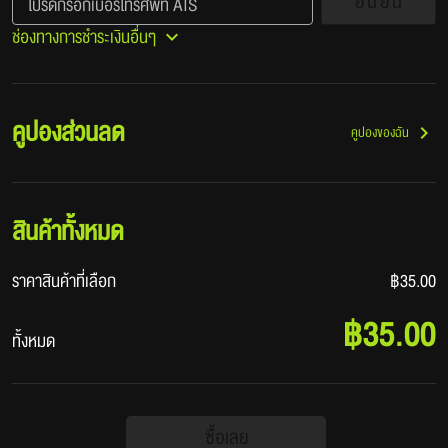
ยืนยัน
โปรดกรอกเบอร์โทรศัพท์ AIS
ช่องทางการชำระเงินอื่นๆ​
คูปองส่วนลด
คูปองของฉัน
สินค้าทั้งหมด
ราคาสินค้าที่เลือก
฿35.00
฿35.00
ทั้งหมด
ซื้อเลย