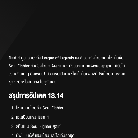
Naafiri ฝูงนรกมาถึง League of Legends แล้ว! รวมถึงโหมดเกมใหม่ในธีม
Soul Fighter ทั้งสองโหมด Arena และ ทัวร์นาเมนต์แห่งจิตวิญญาณ นี่ยังไม่
รวมสกินเท่ ๆ อีกเพียบ! ส่วนแชมเปียนและไอเท็มในแพทช์นี้ปรับใหม่แทบจะยก
ชุด จะมีอะไรกันบ้าง ไปดูกันเลย
สรุปการอัปเดต 13.14
โหมดเกมใหม่ธีม Soul Fighter
แชมเปียนใหม่ Naafiri
สกินใหม่ Soul Fighter สุดเท่
บัฟ - เนิร์ฟ แชมเปียน และไอเท็มยกชุด