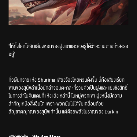
"ให้ทั้งโลกได้ยินเสียงหอนของฝูงเราและล่วงรู้ได้ว่าความตายกำลังรอ
อยู่"
ทั่วผืนทรายแห่ง Shurima เสียงร้องโหยหวนดังขึ้น นี่คือเสียงเรียก
ขานของสุนัขล่าเนื้อนักล่าจอมตะกละที่รวมตัวเป็นฝูงและแย่งชิงสิทธิ์
ในการล่าในดินแดนที่แห้งแล้งเหล่านี้ ในหมู่พวกเขา ฝูงหนึ่งมีความ
สำคัญเหนือสิ่งอื่นใด เพราะพวกมันไม่ได้ขับเคลื่อนด้วย
สัญชาตญาณของสุนัขเท่านั้น แต่ด้วยพลังโบราณของ Darkin