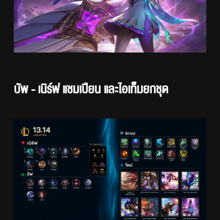
บัพ - เนิร์ฟ แชมเปียน และไอเท็มยกชุด