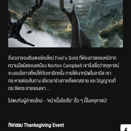
ถึงเวลาของฮันเตอร์คนใหม่ Fool's Gold ที่ต้องการหลบหนีจาก
ความมืิดมิดของเหมือง Norton Campbell เขาจึงเชื่อว่าคฤหาสน์
จะมอบโอกาสใหม่ให้กับเขาอีกครั้ง ภายใต้เงาทมิฬในอาบีส เขา
กระหายต่อเส้นทาง เยียวยาร่างกายที่แตกสลาย และวิญญาณที่
กระจัดกระจายของเขา...
ไปพบกับผู้ล่าคนใหม่ - "หน้าเนื้อใจเสือ" เร็ว ๆ นี้ในคฤหาสน์!
กิจกรรม Thanksgiving Event