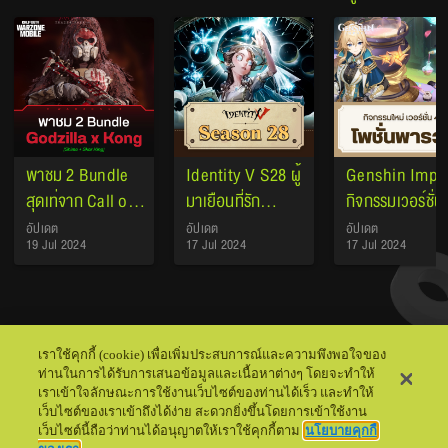
พาชม 2 Bundle
Identity V S28 ผู้
Genshin Impa
สุดเท่จาก Call of
มาเยือนที่รัก
กิจกรรมเวอร์ชั่น
Duty คอลแลบ
อัปเดตใหม่จัดเต็ม
4.5 โพชั่นพารวย
อัปเดต
อัปเดต
อัปเดต
19 Jul 2024
17 Jul 2024
17 Jul 2024
Godzilla x Kong
31 สิงหาคมนี้
เราใช้คุกกี้ (cookie) เพื่อเพิ่มประสบการณ์และความพึงพอใจของ
ท่านในการได้รับการเสนอข้อมูลและเนื้อหาต่างๆ โดยจะทำให้
เราเข้าใจลักษณะการใช้งานเว็บไซต์ของท่านได้เร็ว และทำให้
เว็บไซต์ของเราเข้าถึงได้ง่าย สะดวกยิ่งขึ้นโดยการเข้าใช้งาน
เว็บไซต์นี้ถือว่าท่านได้อนุญาตให้เราใช้คุกกี้ตาม
นโยบายคุกกี้