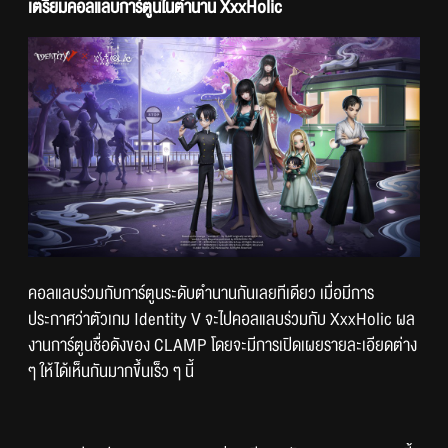
เตรียมคอลแลบการ์ตูนในตำนาน XxxHolic
คอลแลบร่วมกับการ์ตูนระดับตำนานกันเลยทีเดียว เมื่อมีการ
ประกาศว่าตัวเกม Identity V จะไปคอลแลบร่วมกับ XxxHolic ผล
งานการ์ตูนชื่อดังของ CLAMP โดยจะมีการเปิดเผยรายละเอียดต่าง 
ๆ ให้ได้เห็นกันมากขึ้นเร็ว ๆ นี้