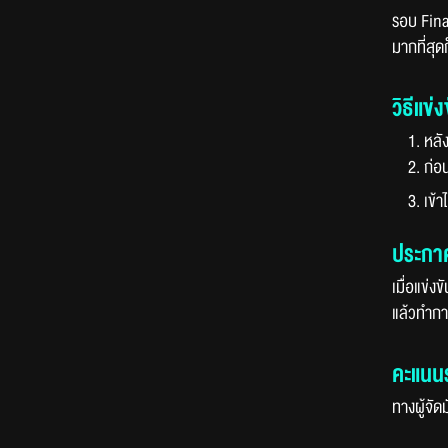
รอบ Final
มากที่สุด
วิธีแข่
1. หลั
2. ก่อน
3. เข้
ประก
เมื่อแข่ง
แล้วทำกา
คะแนนร
ทางผู้จัด