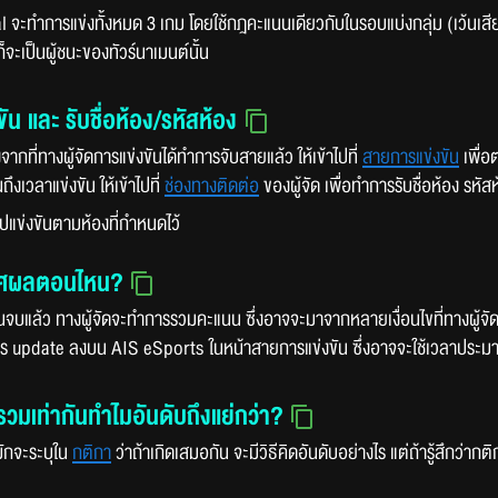
 จะทำการแข่งทั้งหมด 3 เกม โดยใช้กฎคะแนนเดียวกับในรอบแบ่งกลุ่ม (เว้นเสียแต่
ก็จะเป็นผู้ชนะของทัวร์นาเมนต์นั้น
งขัน และ รับชื่อห้อง/รหัสห้อง
งจากที่ทางผู้จัดการแข่งขันได้ทำการจับสายแล้ว ให้เข้าไปที่
สายการแข่งขัน
เพื่อ
ถึงเวลาแข่งขัน ให้เข้าไปที่
ช่องทางติดต่อ
ของผู้จัด เพื่อทำการรับชื่อห้อง รหัส
าไปแข่งขันตามห้องที่กำหนดไว้
าศผลตอนไหน?
ขันจบแล้ว ทางผู้จัดจะทำการรวมคะแนน ซึ่งอาจจะมาจากหลายเงื่อนไขที่ทางผู้จัดตั
ร update ลงบน AIS eSports ในหน้าสายการแข่งขัน ซึ่งอาจจะใช้เวลาประมา
วมเท่ากันทำไมอันดับถึงแย่กว่า?
มักจะระบุใน
กติกา
ว่าถ้าเกิดเสมอกัน จะมีวิธีคิดอันดับอย่างไร แต่ถ้ารู้สึกว่ากต