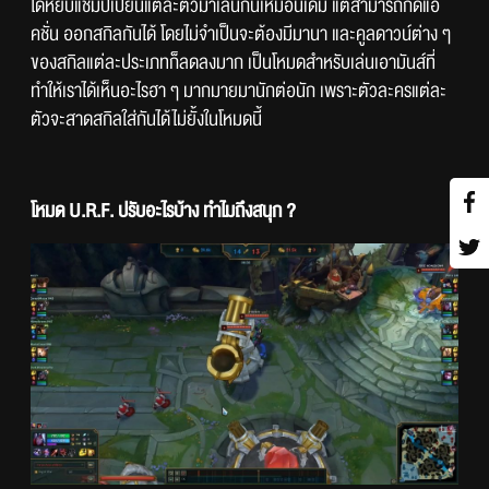
ได้หยิบแชมป์เปี้ยนแต่ละตัวมาเล่นกันเหมือนเดิม แต่สามารถกดแอ็
คชั่น ออกสกิลกันได้ โดยไม่จำเป็นจะต้องมีมานา และคูลดาวน์ต่าง ๆ 
ของสกิลแต่ละประเภทก็ลดลงมาก เป็นโหมดสำหรับเล่นเอามันส์ที่
ทำให้เราได้เห็นอะไรฮา ๆ มากมายมานักต่อนัก เพราะตัวละครแต่ละ
ตัวจะสาดสกิลใส่กันได้ไม่ยั้งในโหมดนี้
โหมด U.R.F. ปรับอะไรบ้าง ทำไมถึงสนุก ?