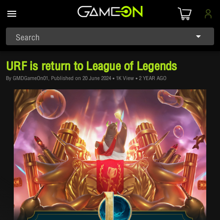
Search
URF is return to League of Legends
By GMDGameOn01, Published on 20 June 2024 • 1K View • 2 YEAR AGO