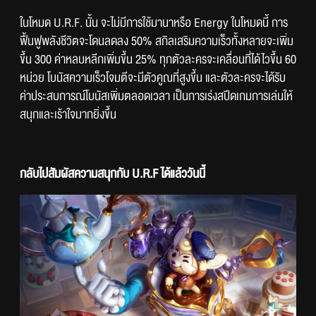
ในโหมด U.R.F. นั้น จะไม่มีการใช้มานาหรือ Energy ในโหมดนี้ การ
ฟื้นฟูพลังชีวิตจะโดนลดลง 50% สกิลเสริมความเร็วทั้งหลายจะเพิ่ม
ขึ้น 300 ค่าหลบหลีกเพิ่มขึ้น 25% ทุกตัวละครจะเคลื่อนที่ได้ไวขึ้น 60 
หน่วย โบนัสความเร็วโจมตีจะมีตัวคูณที่สูงขึ้น และตัวละครจะได้รับ
ค่าประสบการณ์โบนัสเพิ่มตลอดเวลา เป็นการเร่งสปีดเกมการเล่นให้
สนุกและเร้าใจมากยิ่งขึ้น
กลับไปสัมผัสความสนุกกับ U.R.F ได้แล้ววันนี้